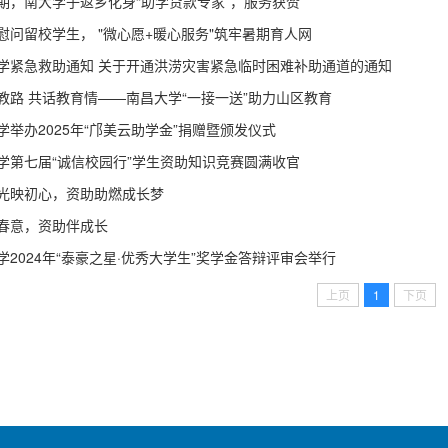
期，南大学子返乡化身“助学贷款专家”，服务获赞
慰问留校学生， "微心愿+暖心服务"筑牢暑期育人网
学紧急救助通知 关于开通洪涝灾害紧急临时困难补助通道的通知
教路 共话教育情——南昌大学“一接一送”助力山区教育
学举办2025年“邝美云助学金”捐赠暨颁发仪式
学第七届“诚信校园行”学生资助知识竞赛圆满收官
光映初心，资助助燃成长梦
春意，资助伴成长
学2024年“泰豪之星·优秀大学生”奖学金答辩评审会举行
上页
1
下页