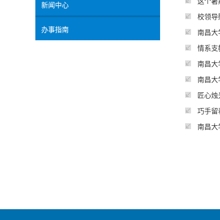
这个暑
新闻中心
校领导
办事指南
南昌大
情系支
南昌大
南昌大
匠心烛
巧手留
南昌大